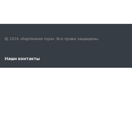
© 2026 «Кирпичная гора». Все права защищены.
Наши контакты
8 (831) 452-96-82
kirpich.gora@mail.ru
деревня Ржавка, Промзона д. 7, Кстовский район,
Нижегородская область