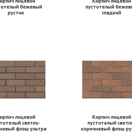
ирпич лицевой
Кирпич лицевой
тотелый бежевый
пустотелый бежев
рустик
гладкий
ирпич лицевой
Кирпич лицевой
тотелый светло-
пустотелый светл
невый флэш ультра
коричневый флэш ру