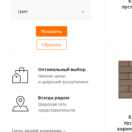
К
пус
Цвет
Сбросить
Оптимальный выбор
Низкие цены
и широкий ассортимент
Всегда рядом
Широкая сеть
представительств
К
пус
корич
Цель нашей компании —