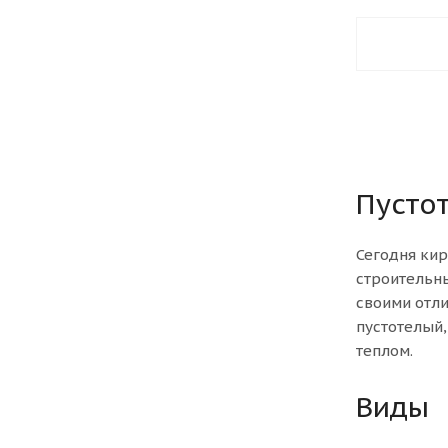
Пусто
Сегодня кир
строительны
своими отл
пустотелый,
теплом.
Виды