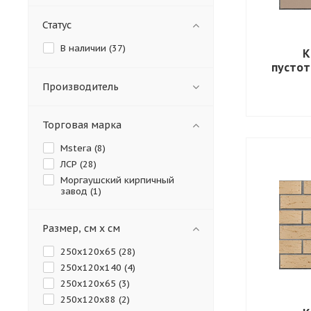
Статус
В наличии (
37
)
К
пустот
Производитель
Торговая марка
Mstera (
8
)
ЛСР (
28
)
Моргаушский кирпичный
завод (
1
)
Размер, см х см
250x120х65 (
28
)
250х120х140 (
4
)
250х120х65 (
3
)
250х120х88 (
2
)