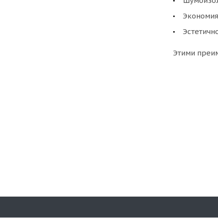
Шумоизол
Экономия
Эстетично
Этими преи