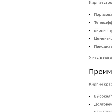
Кирпич стро
Поризова
Теплоэфф
кирпич п
Цементно
Пенодиат
У нас в маг
Преим
Кирпич кра
Высокая 
Долговеч