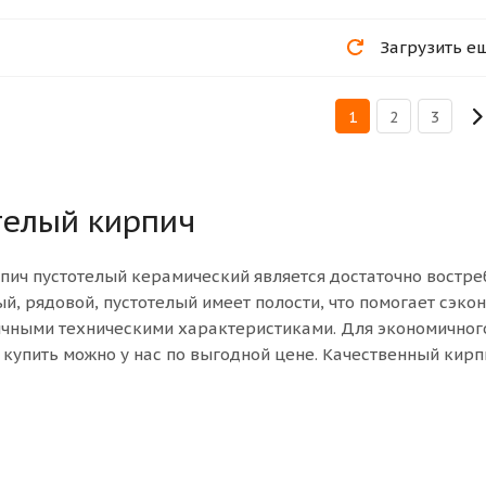
Загрузить е
1
2
3
телый кирпич
пич пустотелый керамический является достаточно востр
й, рядовой, пустотелый имеет полости, что помогает сэко
ичными техническими характеристиками. Для экономичного
 купить можно у нас по выгодной цене. Качественный кир