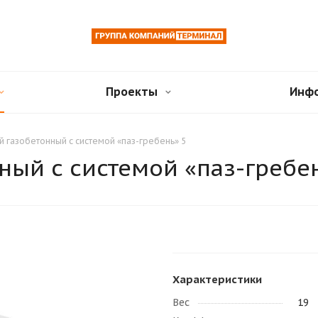
Проекты
Инф
й газобетонный с системой «паз-гребень» 5
ный с системой «паз-гребе
Характеристики
Вес
19