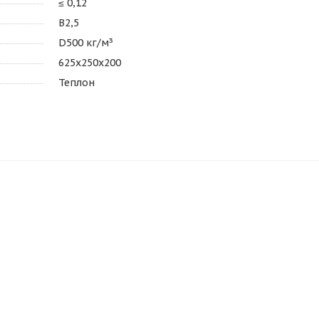
≤ 0,12
В2,5
D500 кг/м³
625х250х200
Теплон