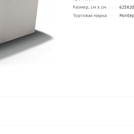
Размер, см х см
625Х2
Торговая марка
Porite