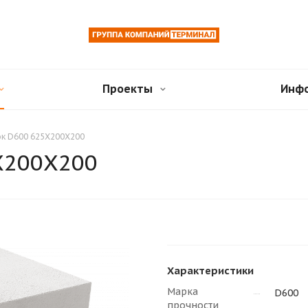
Проекты
Инф
ок D600 625Х200Х200
Х200Х200
Характеристики
Марка
D600
прочности