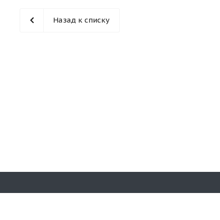
Назад к списку
Наши конт
© 2026 «Кирпичная гора». Все права
защищены.
8 (831)