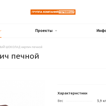
Проекты
Инф
ЫЙ ШОКОЛАД кирпич печной
ич печной
Характеристики
Вес
3,9 к