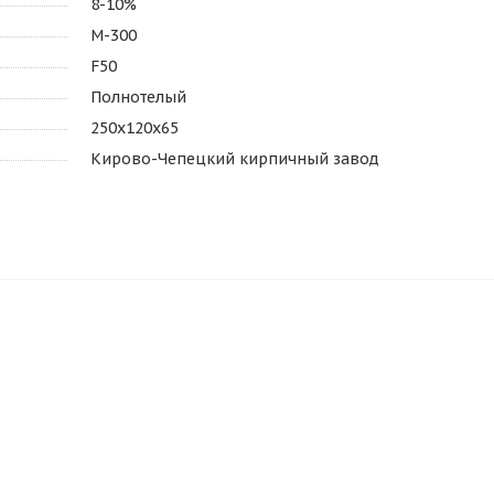
8-10%
М-300
F50
Полнотелый
250х120х65
Кирово-Чепецкий кирпичный завод