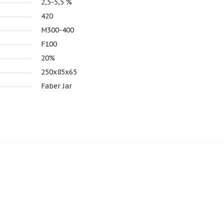
2,5-5,5 %
420
M300-400
F100
20%
250х85х65
Faber Jar