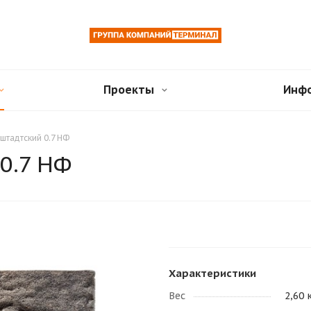
Проекты
Инф
нштадтский 0.7 НФ
 0.7 НФ
Характеристики
Вес
2,60 