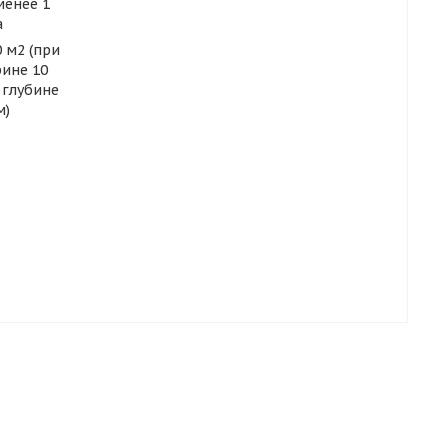
менее 1
а
0 м2 (при
ине 10
 глубине
м)