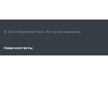
© 2026 «Кирпичная гора». Все права защищены.
Наши контакты
8 (831) 452-96-82
kirpich.gora@mail.ru
деревня Ржавка, Промзона д. 7, Кстовский район,
Нижегородская область