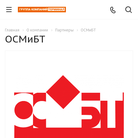
Главная
О компании
Партнеры
ОСМиБТ
ОСМиБТ