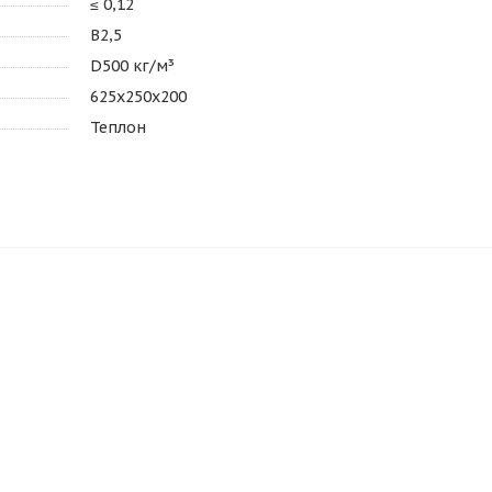
≤ 0,12
В2,5
D500 кг/м³
625х250х200
Теплон