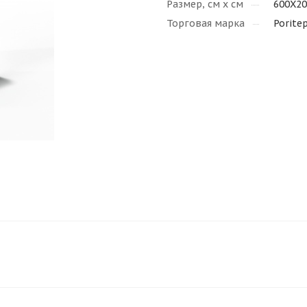
Размер, см х см
600X2
Торговая марка
Porite