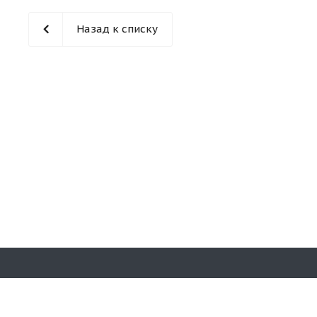
Назад к списку
Наши конт
© 2026 «Кирпичная гора». Все права
защищены.
8 (831)