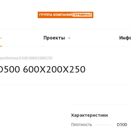
Проекты
Инф
 газобетона D500 600X200X250
 D500 600X200X250
Характеристики
Плотность
D500