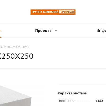
Проекты
Инф
ок D400 625X250Х250
X250Х250
Характеристики
Плотность
D400