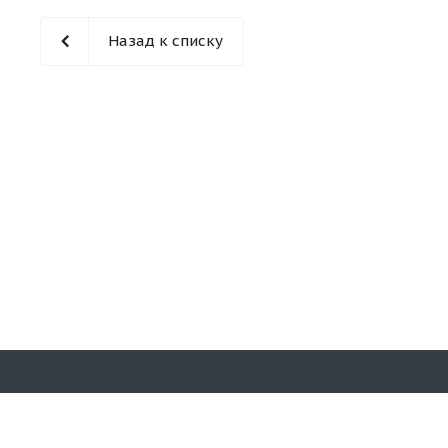
Назад к списку
Наши конт
© 2026 «Кирпичная гора». Все права
защищены.
8 (831)