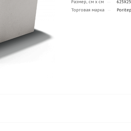
Размер, см х см
625X2
Торговая марка
Porite