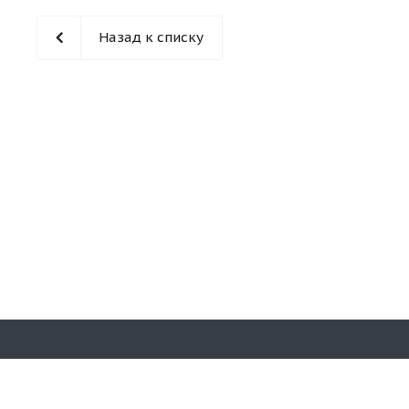
Назад к списку
Наши конт
© 2026 «Кирпичная гора». Все права
защищены.
8 (831)