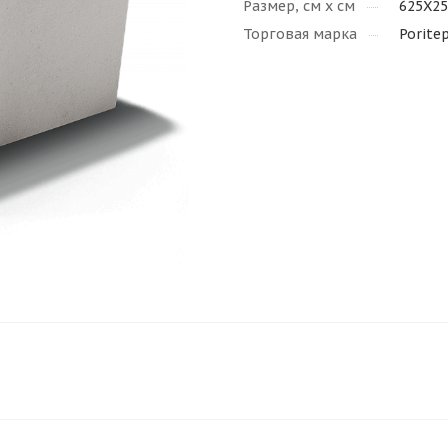
Размер, см х см
625Х2
Торговая марка
Porite