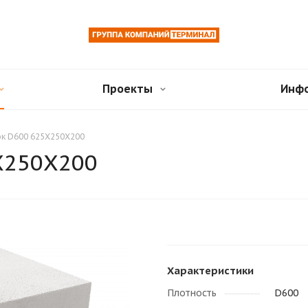
Проекты
Инф
ок D600 625Х250Х200
Х250Х200
Характеристики
Плотность
D600