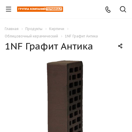
Главная
Продукты
Кирпичи
Облицовочный керамический
1NF Графит Антика
1NF Графит Антика