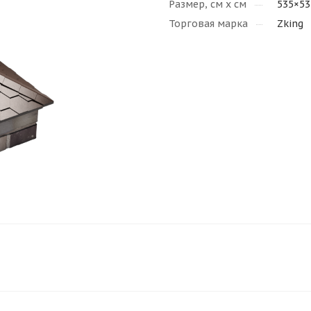
Размер, см х см
535×53
Торговая марка
Zking