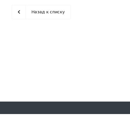
Назад к списку
Наши конт
© 2026 «Кирпичная гора». Все права
защищены.
8 (831)